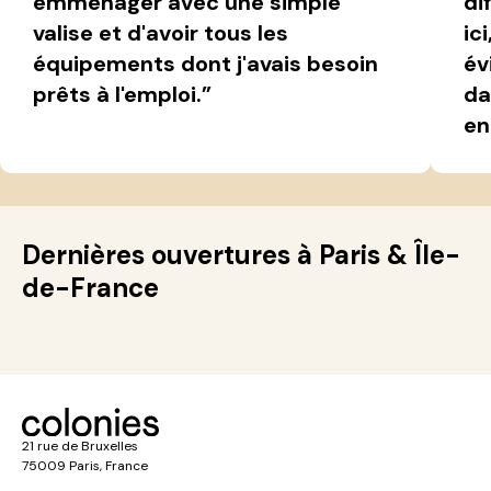
emménager avec une simple
di
valise et d'avoir tous les
ic
équipements dont j'avais besoin
év
prêts à l'emploi.”
da
en
Dernières ouvertures à Paris & Île-
de-France
21 rue de Bruxelles
75009 Paris, France