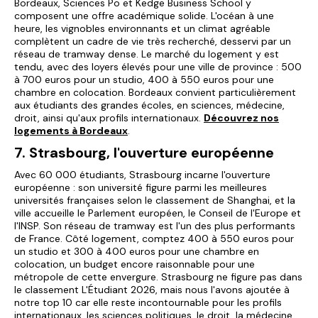
Bordeaux, Sciences Po et Kedge Business School y
composent une offre académique solide. L'océan à une
heure, les vignobles environnants et un climat agréable
complètent un cadre de vie très recherché, desservi par un
réseau de tramway dense. Le marché du logement y est
tendu, avec des loyers élevés pour une ville de province : 500
à 700 euros pour un studio, 400 à 550 euros pour une
chambre en colocation. Bordeaux convient particulièrement
aux étudiants des grandes écoles, en sciences, médecine,
droit, ainsi qu'aux profils internationaux.
Découvrez nos
logements à Bordeaux
.
7. Strasbourg, l'ouverture européenne
Avec 60 000 étudiants, Strasbourg incarne l'ouverture
européenne : son université figure parmi les meilleures
universités françaises selon le classement de Shanghai, et la
ville accueille le Parlement européen, le Conseil de l'Europe et
l'INSP. Son réseau de tramway est l'un des plus performants
de France. Côté logement, comptez 400 à 550 euros pour
un studio et 300 à 400 euros pour une chambre en
colocation, un budget encore raisonnable pour une
métropole de cette envergure. Strasbourg ne figure pas dans
le classement L'Étudiant 2026, mais nous l'avons ajoutée à
notre top 10 car elle reste incontournable pour les profils
internationaux, les sciences politiques, le droit, la médecine,