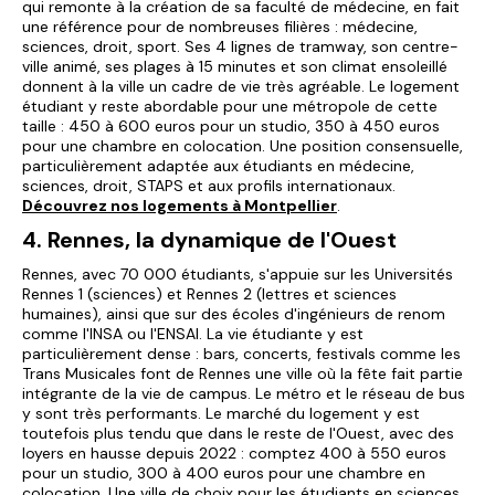
qui remonte à la création de sa faculté de médecine, en fait
une référence pour de nombreuses filières : médecine,
sciences, droit, sport. Ses 4 lignes de tramway, son centre-
ville animé, ses plages à 15 minutes et son climat ensoleillé
donnent à la ville un cadre de vie très agréable. Le logement
étudiant y reste abordable pour une métropole de cette
taille : 450 à 600 euros pour un studio, 350 à 450 euros
pour une chambre en colocation. Une position consensuelle,
particulièrement adaptée aux étudiants en médecine,
sciences, droit, STAPS et aux profils internationaux.
Découvrez nos logements à Montpellier
.
4. Rennes, la dynamique de l'Ouest
Rennes, avec 70 000 étudiants, s'appuie sur les Universités
Rennes 1 (sciences) et Rennes 2 (lettres et sciences
humaines), ainsi que sur des écoles d'ingénieurs de renom
comme l'INSA ou l'ENSAI. La vie étudiante y est
particulièrement dense : bars, concerts, festivals comme les
Trans Musicales font de Rennes une ville où la fête fait partie
intégrante de la vie de campus. Le métro et le réseau de bus
y sont très performants. Le marché du logement y est
toutefois plus tendu que dans le reste de l'Ouest, avec des
loyers en hausse depuis 2022 : comptez 400 à 550 euros
pour un studio, 300 à 400 euros pour une chambre en
colocation. Une ville de choix pour les étudiants en sciences,