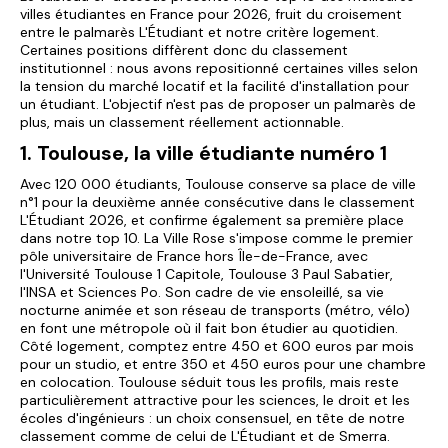
villes étudiantes en France pour 2026, fruit du croisement
entre le palmarès L'Étudiant et notre critère logement.
Certaines positions diffèrent donc du classement
institutionnel : nous avons repositionné certaines villes selon
la tension du marché locatif et la facilité d'installation pour
un étudiant. L'objectif n'est pas de proposer un palmarès de
plus, mais un classement réellement actionnable.
1. Toulouse, la ville étudiante numéro 1
Avec 120 000 étudiants, Toulouse conserve sa place de ville
n°1 pour la deuxième année consécutive dans le classement
L'Étudiant 2026, et confirme également sa première place
dans notre top 10. La Ville Rose s'impose comme le premier
pôle universitaire de France hors Île-de-France, avec
l'Université Toulouse 1 Capitole, Toulouse 3 Paul Sabatier,
l'INSA et Sciences Po. Son cadre de vie ensoleillé, sa vie
nocturne animée et son réseau de transports (métro, vélo)
en font une métropole où il fait bon étudier au quotidien.
Côté logement, comptez entre 450 et 600 euros par mois
pour un studio, et entre 350 et 450 euros pour une chambre
en colocation. Toulouse séduit tous les profils, mais reste
particulièrement attractive pour les sciences, le droit et les
écoles d'ingénieurs : un choix consensuel, en tête de notre
classement comme de celui de L'Étudiant et de Smerra.