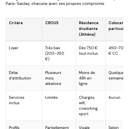
Paris-Saclay, chacune avec ses propres compromis.
Critère
CROUS
Résidence
Colocation
étudiante
particulier
(Athéna)
Loyer
Très bas
Dès 750 €
450–700
(200–350
tout inclus
€ CC
€)
Délai
Plusieurs
Moins de
Quelques
d'attribution
mois,
48h en
semaines
aléatoire
ligne
Services
Limités
Charges,
Aucun
inclus
wifi,
coworking,
sport
Profils
Partiellement
Visale
Selon