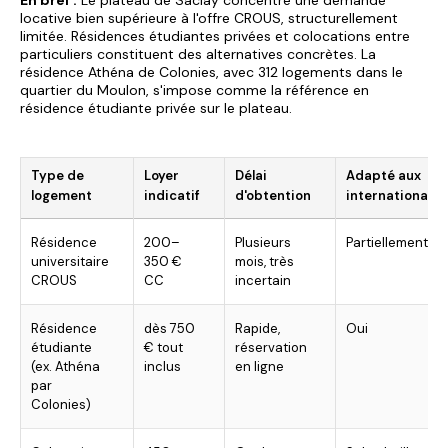
En bref :
Le plateau de Saclay concentre une demande
locative bien supérieure à l'offre CROUS, structurellement
limitée. Résidences étudiantes privées et colocations entre
particuliers constituent des alternatives concrètes. La
résidence Athéna
de Colonies, avec 312 logements dans le
quartier du Moulon, s'impose comme la référence en
résidence étudiante privée sur le plateau.
Type de
Loyer
Délai
Adapté aux
logement
indicatif
d'obtention
internationaux
Résidence
200–
Plusieurs
Partiellement
universitaire
350 €
mois, très
CROUS
CC
incertain
Résidence
dès 750
Rapide,
Oui
étudiante
€ tout
réservation
(ex. Athéna
inclus
en ligne
par
Colonies)