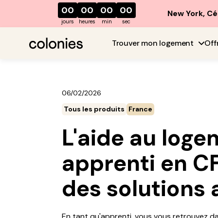
00
00
00
00
New York, Cé
jours
heures
min
sec
Trouver mon logement
Off
06/02/2026
Tous les produits
France
L'aide au log
apprenti en CF
des solutions 
En tant qu'apprenti, vous vous retrouvez dan