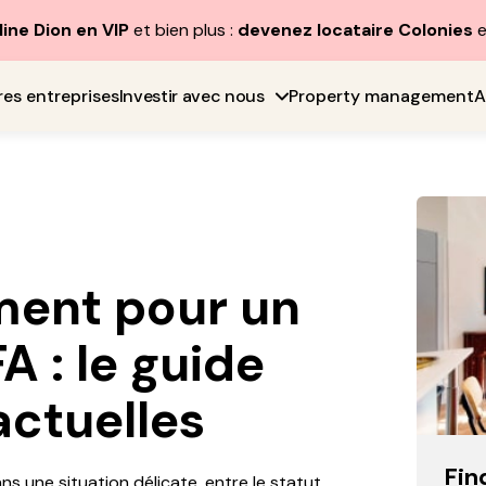
line Dion en VIP
et bien plus :
devenez locataire Colonies
e
res entreprises
Investir avec nous
Property management
A
ement pour un
A : le guide
actuelles
Fin
s une situation délicate, entre le statut