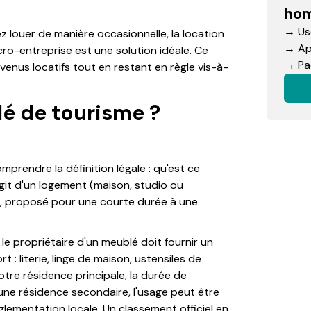
hom
→ Use
 louer de manière occasionnelle, la location
→ App
cro-entreprise est une solution idéale. Ce
→ Pac
venus locatifs tout en restant en règle vis-à-
lé de tourisme ?
omprendre la définition légale : qu'est ce
'agit d'un logement (maison, studio ou
re, proposé pour une courte durée à une
 le propriétaire d'un meublé doit fournir un
 : literie, linge de maison, ustensiles de
votre résidence principale, la durée de
r une résidence secondaire, l'usage peut être
lementation locale. Un classement officiel en