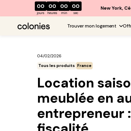
00
00
00
00
New York, Cé
jours
heures
min
sec
Trouver mon logement
Off
04/02/2026
Tous les produits
France
Location sais
meublée en a
entrepreneur :
fiscalité