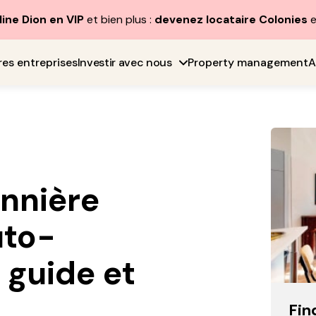
line Dion en VIP
et bien plus :
devenez locataire Colonies
e
res entreprises
Investir avec nous
Property management
A
onnière
uto-
 guide et
Fin